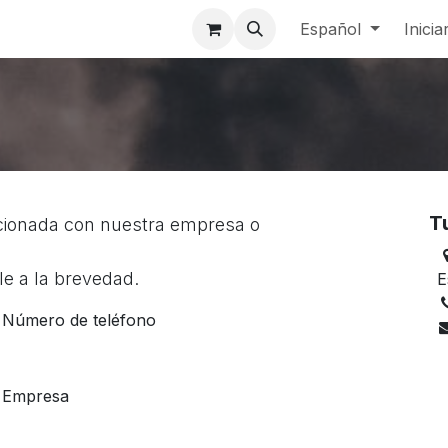
ios
Compañía
Help
Cita
Contáctenos
Español
Mayorista F
Inicia
T
acionada con nuestra empresa o
e a la brevedad.
E
Número de teléfono
Empresa