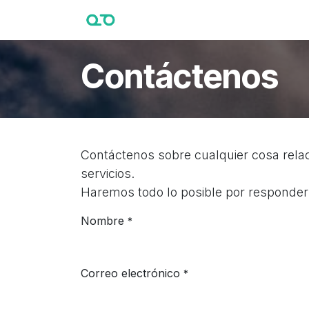
Ir al contenido
Inicio
Tienda
Cursos
Servic
Contáctenos
Contáctenos sobre cualquier cosa rel
servicios.
Haremos todo lo posible por responderl
Nombre
*
Correo electrónico
*