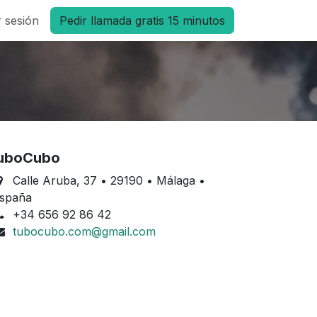
ruta
r sesión
Pedir llamada gratis 15 minutos
uboCubo
Calle Aruba, 37 •
29190
•
Málaga •
spaña ​
+34 656 92 86 42
tubocubo.com@gmail.com