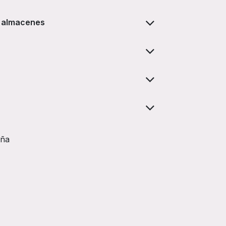
os almacenes
aña